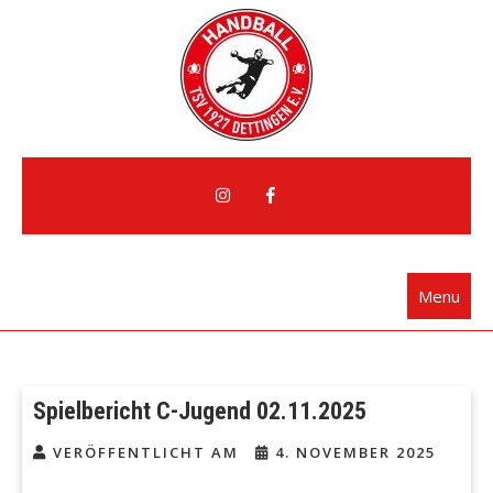
Skip
to
content
Handball Dettingen
TSV 1927 Dettingen e.V.
Menu
Spielbericht C-Jugend 02.11.2025
VERÖFFENTLICHT AM
4. NOVEMBER 2025