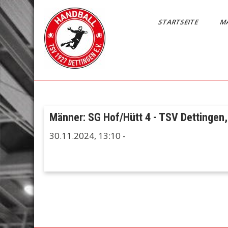
Skip
to
STARTSEITE
M
content
Handball
TSV 1927
Dettingen e.V.
Dettingen
Männer: SG Hof/Hütt 4 - TSV Dettingen,
30.11.2024,
13:10
-